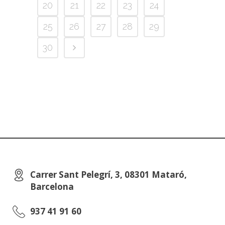
20
21
22
23
24
25
26
27
28
29
30
Carrer Sant Pelegrí, 3, 08301 Mataró,
Barcelona
937 41 91 60