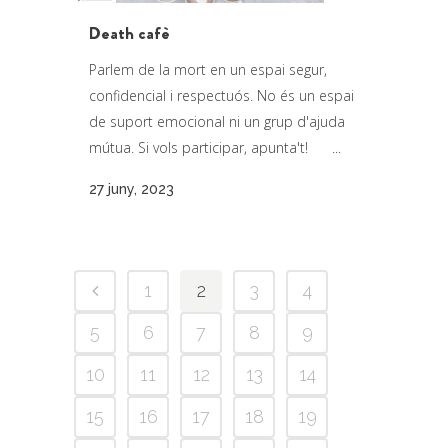
Death cafè
Parlem de la mort en un espai segur,
confidencial i respectuós. No és un espai
de suport emocional ni un grup d'ajuda
mútua. Si vols participar, apunta't! ...
27 juny, 2023
1
2
3
4
5
6
7
8
9
10
11
12
13
14
15
16
17
18
19