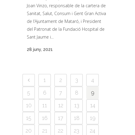
Joan Vinzo, responsable de la cartera de
Sanitat, Salut, Consum i Gent Gran Activa
de l’Ajuntament de Mataró, i President
del Patronat de la Fundació Hospital de
Sant Jaume i...
28 juny, 2021
1
2
3
4
5
6
7
8
9
10
11
12
13
14
15
16
17
18
19
20
21
22
23
24