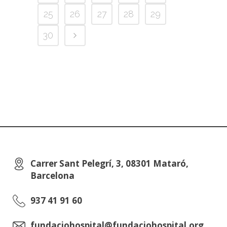
25
26
27
28
29
30
Carrer Sant Pelegrí, 3, 08301 Mataró,
Barcelona
937 41 91 60
fundaciohospital@fundaciohospital.org