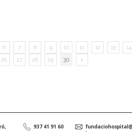
6
7
8
9
10
11
12
13
14
26
27
28
29
30
ró,
937 41 91 60
fundaciohospital