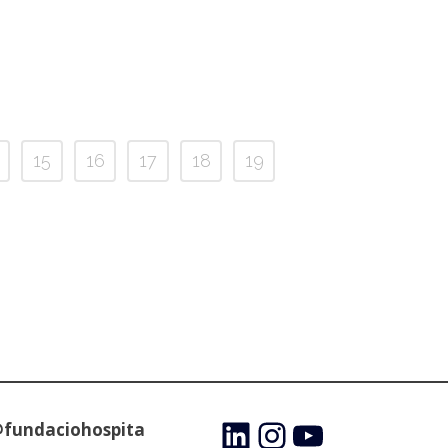
15
16
17
18
19
@fundaciohospita
LinkedIn
Instagram
YouTube