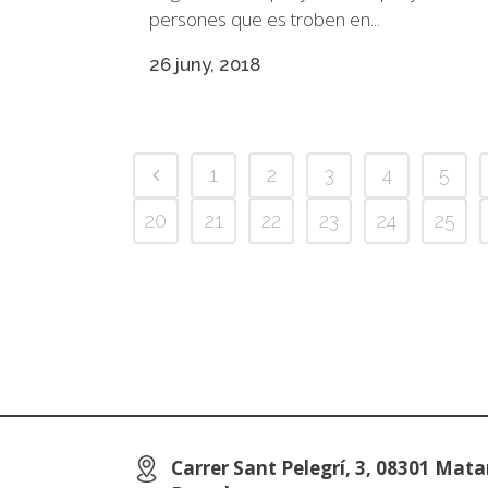
persones que es troben en...
26 juny, 2018
1
2
3
4
5
20
21
22
23
24
25
Carrer Sant Pelegrí, 3, 08301 Mata