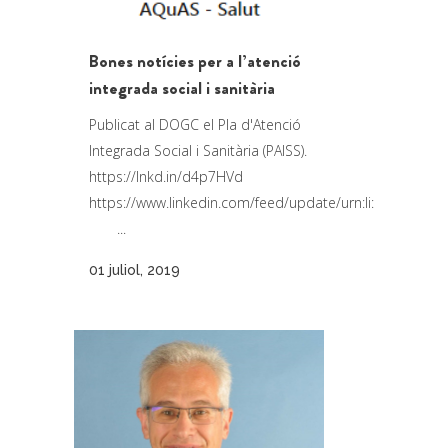
Bones notícies per a l’atenció
integrada social i sanitària
Publicat al DOGC el Pla d'Atenció
Integrada Social i Sanitària (PAISS).
https://lnkd.in/d4p7HVd
https://www.linkedin.com/feed/update/urn:li:activity:
...
01 juliol, 2019