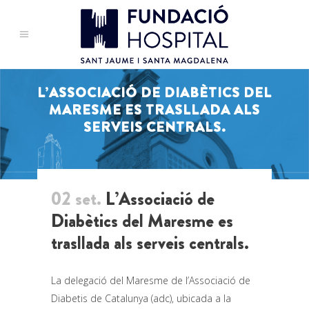
L’ASSOCIACIÓ DE DIABÈTICS DEL
MARESME ES TRASLLADA ALS
SERVEIS CENTRALS.
02 set.
L’Associació de
Diabètics del Maresme es
trasllada als serveis centrals.
La delegació del Maresme de l’Associació de
Diabetis de Catalunya (adc), ubicada a la