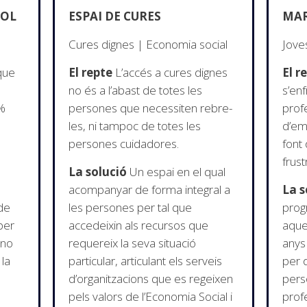
DOL
ESPAI DE CURES
MAR
Cures dignes | Economia social
Jove
que
El repte
L’accés a cures dignes
El r
no és a l’abast de totes les
s’enf
%
persones que necessiten rebre-
profe
les, ni tampoc de totes les
d’em
persones cuidadores.
font
frust
La solució
Un espai en el qual
acompanyar de forma integral a
La s
 de
les persones per tal que
prog
per
accedeixin als recursos que
aque
 no
requereix la seva situació
anys
 la
particular, articulant els serveis
per 
d’organitzacions que es regeixen
pers
pels valors de l’Economia Social i
profe