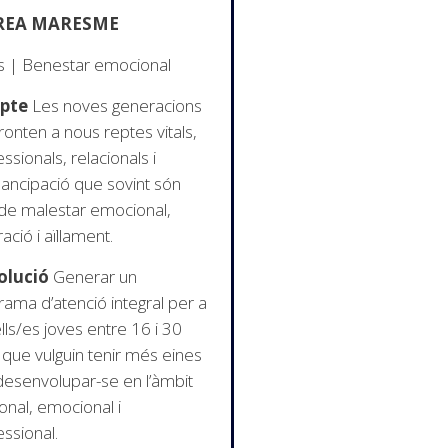
EA MARESME
s | Benestar emocional
epte
Les noves generacions
ronten a nous reptes vitals,
ssionals, relacionals i
ancipació que sovint són
 de malestar emocional,
ració i aïllament.
olució
Generar un
rama d’atenció integral per a
lls/es joves entre 16 i 30
 que vulguin tenir més eines
desenvolupar-se en l’àmbit
onal, emocional i
ssional.