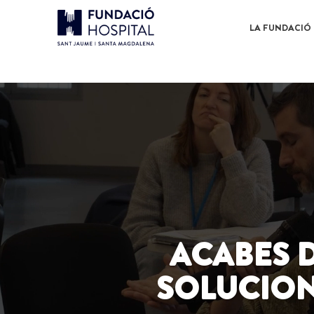
eproductor
e
LA FUNDACIÓ
ídeo
ACABES D
SOLUCION