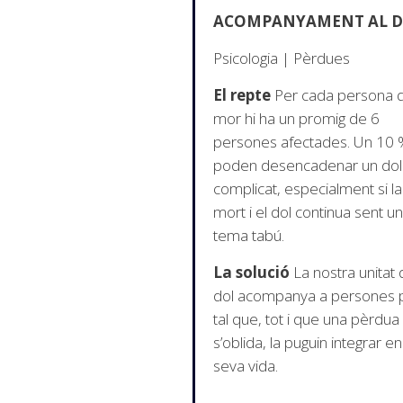
ACOMPANYAMENT AL 
Psicologia | Pèrdues
El repte
Per cada persona 
mor hi ha un promig de 6
persones afectades. Un 10 
poden desencadenar un dol
complicat, especialment si la
mort i el dol continua sent un
tema tabú.
La solució
La nostra unitat
dol acompanya a persones 
tal que, tot i que una pèrdua
s’oblida, la puguin integrar en
seva vida.