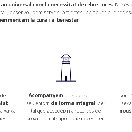
tan universal com la necessitat de rebre cures;
l’accés 
anitari, desenvolupem serveis, projectes i polítiques que redis
perimentem la cura i el benestar
.
 de
Acompanyem
a les persones i al
Som l
alut
seu entorn
de forma integral
, per
seva
a xarxa
tal que accedeixin a recursos de
nous
més
proximitat i al suport que necessiten.