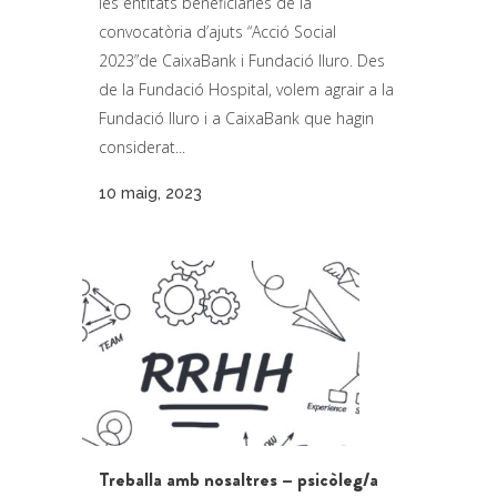
les entitats beneficiàries de la
convocatòria d’ajuts “Acció Social
2023”de CaixaBank i Fundació Iluro. Des
de la Fundació Hospital, volem agrair a la
Fundació Iluro i a CaixaBank que hagin
considerat...
10 maig, 2023
Treballa amb nosaltres – psicòleg/a