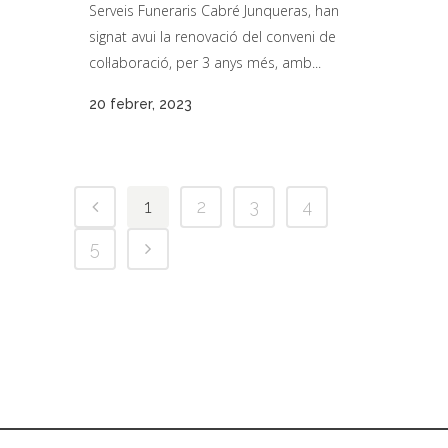
Serveis Funeraris Cabré Junqueras, han
signat avui la renovació del conveni de
col·laboració, per 3 anys més, amb...
20 febrer, 2023
1
2
3
4
5