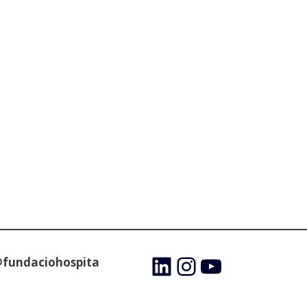
@fundaciohospita
LinkedIn
Instagram
YouTube