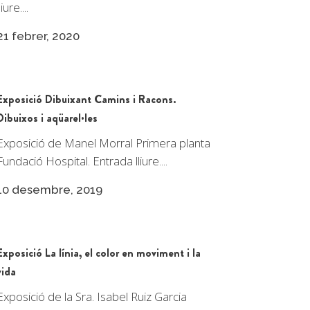
liure....
21 febrer, 2020
Exposició Dibuixant Camins i Racons.
Dibuixos i aqüarel·les
Exposició de Manel Morral Primera planta
Fundació Hospital. Entrada lliure....
10 desembre, 2019
Exposició La línia, el color en moviment i la
vida
Exposició de la Sra. Isabel Ruiz Garcia