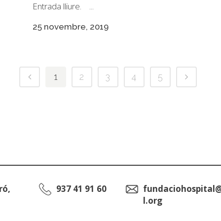
Entrada lliure. ...
25 novembre, 2019
1
2
3
4
5
ró,
937 41 91 60
fundaciohospital
l.org