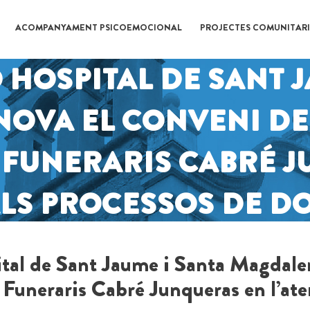
ACOMPANYAMENT PSICOEMOCIONAL
PROJECTES COMUNITARI
 HOSPITAL DE SANT J
OVA EL CONVENI DE
 FUNERARIS CABRÉ 
ALS PROCESSOS DE D
al de Sant Jaume i Santa Magdalen
 Funeraris Cabré Junqueras en l’aten