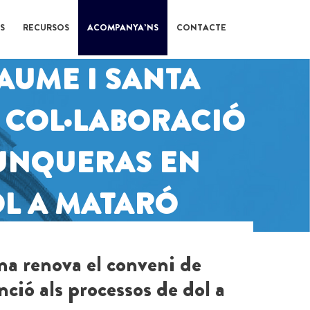
S
RECURSOS
ACOMPANYA’NS
CONTACTE
AUME I SANTA
 COL·LABORACIÓ
JUNQUERAS EN
OL A MATARÓ
a renova el conveni de
ció als processos de dol a