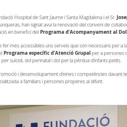
undació Hospital de Sant Jaume i Santa Magdalena i el Sr.
Jose
unqueras, han signat avui la renovació del conveni de col·labo
ació en benefici del
Programa d’Acompanyament al Dol i
 fer més accessibles uns serveis que són necessaris per a la 
el
Programa específic d’Atenció Grupal
per a persones qu
per suïcidi, dol perinatal i dol per la pèrdua d’infants petits.
 promoció i desenvolupament d’eines i competències davant le
ialitzada a familiars i persones properes al difunt.