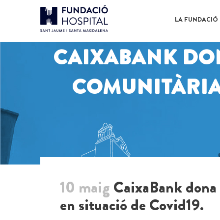
LA FUNDACIÓ
CAIXABANK DO
COMUNITÀRIA 
10 maig
CaixaBank dona s
en situació de Covid19.