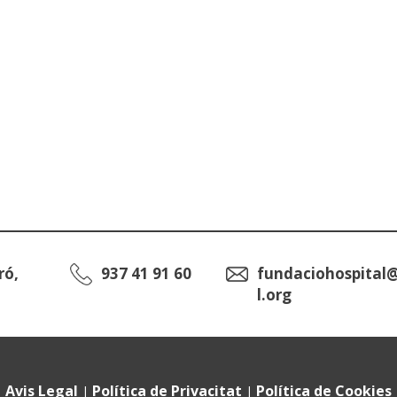
ró,
937 41 91 60
fundaciohospital
l.org
Avis Legal
Política de Privacitat
Política de Cookies
|
|