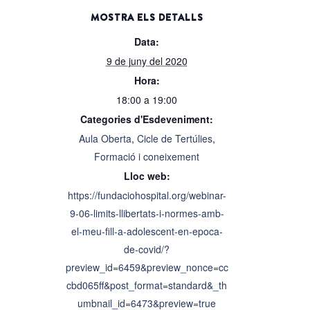
MOSTRA ELS DETALLS
Data:
9 de juny del 2020
Hora:
18:00 a 19:00
Categories d'Esdeveniment:
Aula Oberta
,
Cicle de Tertúlies
,
Formació i coneixement
Lloc web:
https://fundaciohospital.org/webinar-
9-06-limits-llibertats-i-normes-amb-
el-meu-fill-a-adolescent-en-epoca-
de-covid/?
preview_id=6459&preview_nonce=cc
cbd065ff&post_format=standard&_th
umbnail_id=6473&preview=true