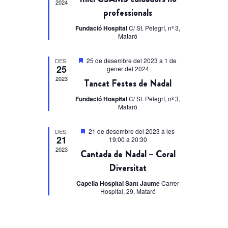
2024
professionals
Fundació Hospital
C/ St. Pelegrí, nº 3,
Mataró
Destacats
25 de desembre del 2023
a
1 de
DES.
25
gener del 2024
2023
Tancat Festes de Nadal
Fundació Hospital
C/ St. Pelegrí, nº 3,
Mataró
Destacats
21 de desembre del 2023 a les
DES.
21
19:00
a
20:30
2023
Cantada de Nadal – Coral
Diversitat
Capella Hospital Sant Jaume
Carrer
Hospital, 29, Mataró