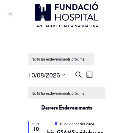
No hi ha esdeveniments pròxims.
Navegació
10/08/2026
Navegació
Cerca
Mes
de
visual
Selecciona
Calendari
visualitzacions
i
una
No hi ha esdeveniments pròxims.
de
Esdeveniment
data.
cerca
Esdeveniments
Darrers Esdeveniments
d'Esdeveniments
Destacats
10 de gener del 2024
GEN.
10
Inici GSAMS cuidadors no