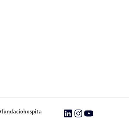
@fundaciohospita
LinkedIn
Instagram
YouTube