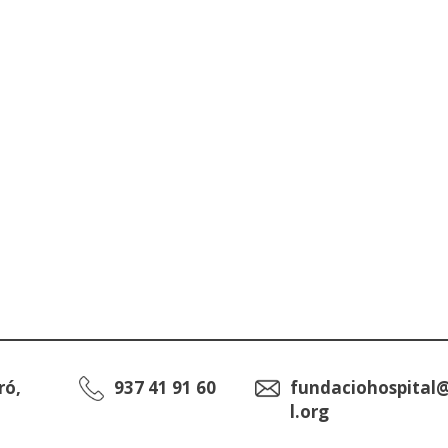
ró,
937 41 91 60
fundaciohospital
l.org