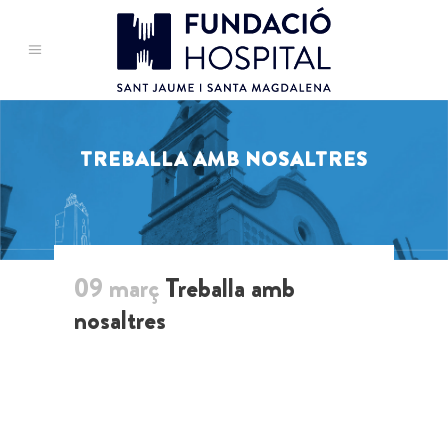
TREBALLA AMB NOSALTRES
09 març
Treballa amb
nosaltres