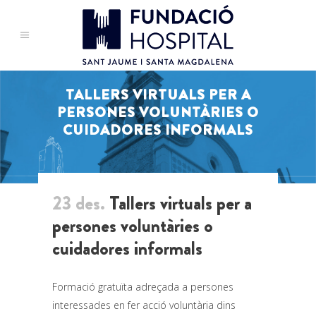
TALLERS VIRTUALS PER A
PERSONES VOLUNTÀRIES O
CUIDADORES INFORMALS
23 des.
Tallers virtuals per a
persones voluntàries o
cuidadores informals
Formació gratuïta adreçada a persones
interessades en fer acció voluntària dins