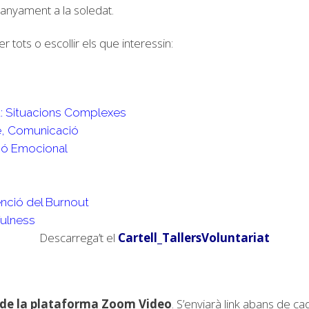
anyament a la soledat.
r tots o escollir els que interessin:
a: Situacions Complexes
le, Comunicació
tió Emocional
enció del Burnout
fulness
Descarrega’t el
Cartell_TallersVoluntariat
s de la plataforma Zoom Video
. S’enviarà link abans de ca