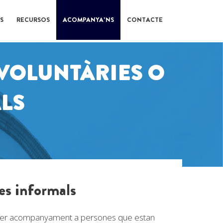
S
RECURSOS
ACOMPANYA’NS
CONTACTE
 VOLUNTÀRIES O
LS
res informals
er fer acompanyament a persones que estan