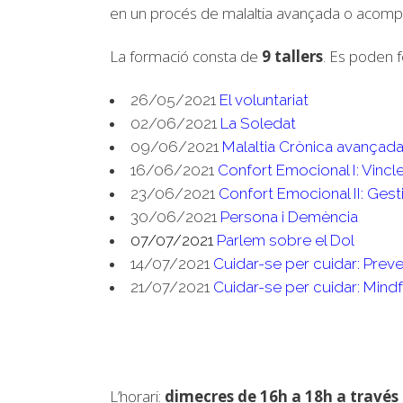
en un procés de malaltia avançada o acomp
La formació consta de
9 tallers
. Es poden fe
26/05/2021
El voluntariat
02/06/2021
La Soledat
09/06/2021
Malaltia Crònica avançad
16/06/2021
Confort Emocional I: Vinc
23/06/2021
Confort Emocional II: Ges
30/06/2021
Persona i Demència
07/07/2021
Parlem sobre el Dol
14/07/2021
Cuidar-se per cuidar: Prev
21/07/2021
Cuidar-se per cuidar: Mind
L’horari:
dimecres de 16h a 18h a travé