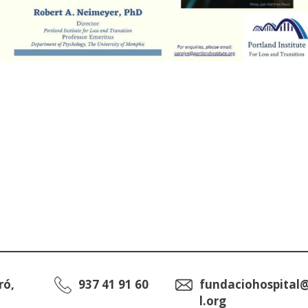
ró,
937 41 91 60
fundaciohospital
l.org