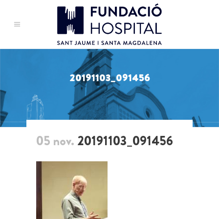
20191103_091456
05 nov.
20191103_091456