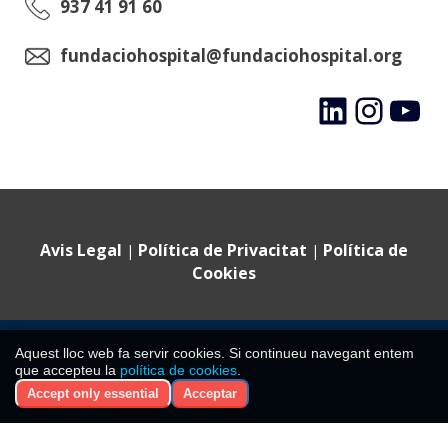
937 41 91 60
fundaciohospital@fundaciohospital.org
LinkedIn
Instagram
YouTube
Avis Legal
Política de Privacitat
Política de
|
|
Cookies
©
2024 Fundació Hospital Sant Jaume i Santa Magdalena ·
Aquest lloc web fa servir cookies. Si continueu navegant entem
Tots els drets reservats
que accepteu la
política de cookies
.
CIF: G08477788. Inscrita al Registre de Fundacions de la
Accept only essential
Acceptar
Generalitat de Catalunya amb el núm. 397.