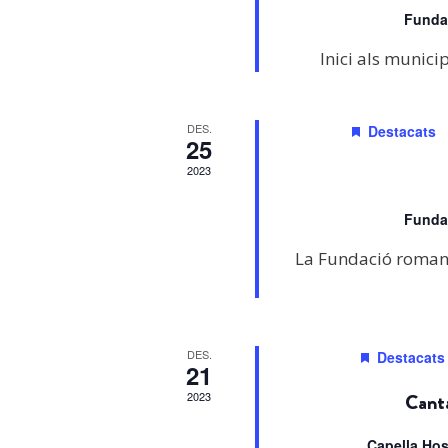
Funda
Inici als munici
DES.
Destacats
25
2023
Funda
La Fundació romand
DES.
Destacats
21
2023
Canta
Capella Ho