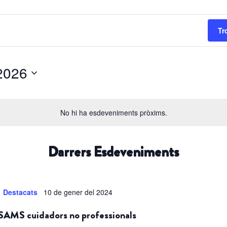
Tr
ost del 2026
Selecciona
una
No hi ha esdeveniments pròxims.
data.
Darrers Esdeveniments
Destacats
10 de gener del 2024
GSAMS cuidadors no professionals