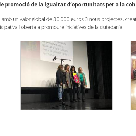
e promoció de la igualtat d’oportunitats per a la cohes
 un valor global de 30.000 euros 3 nous projectes, creatius i
ipativa i oberta a promoure iniciatives de la ciutadania.