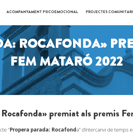
ACOMPANYAMENT PSICOEMOCIONAL
PROJECTES COMUNITARI
A: ROCAFONDA» PRE
FEM MATARÓ 2022
 Rocafonda» premiat als premis F
cte “
Propera parada: Rocafond
a” d’intercanvi de temps e