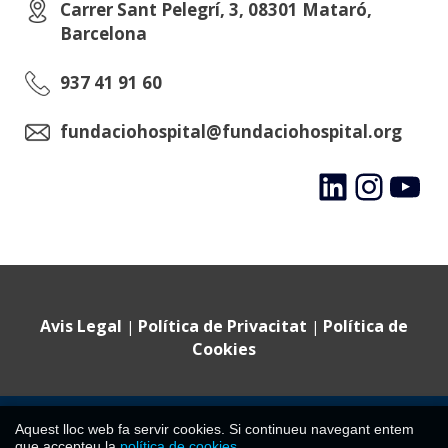
Carrer Sant Pelegrí, 3, 08301 Mataró,
Barcelona
937 41 91 60
fundaciohospital@fundaciohospital.org
LinkedIn
Instagram
YouTube
Avis Legal
Política de Privacitat
Política de
|
|
Cookies
©
2024 Fundació Hospital Sant Jaume i Santa Magdalena ·
Comparteix aquest post
Aquest lloc web fa servir cookies. Si continueu navegant entem
Tots els drets reservats
que accepteu la
política de cookies
.