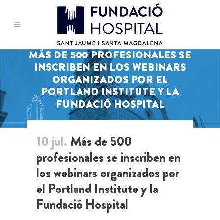
MÁS DE 500 PROFESIONALES SE
INSCRIBEN EN LOS WEBINARS
ORGANIZADOS POR EL
PORTLAND INSTITUTE Y LA
FUNDACIÓ HOSPITAL
10 jul.
Más de 500
profesionales se inscriben en
los webinars organizados por
el Portland Institute y la
Fundació Hospital