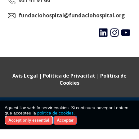
937 41 91 60
fundaciohospital@fundaciohospital.org
LinkedIn
Instagram
YouTube
Avis Legal
Política de Privacitat
Política de
|
|
Cookies
©
2024 Fundació Hospital Sant Jaume i Santa Magdalena ·
Aquest lloc web fa servir cookies. Si continueu navegant entem
Tots els drets reservats
que accepteu la
política de cookies
.
CIF: G08477788. Inscrita al Registre de Fundacions de la
Accept only essential
Acceptar
Generalitat de Catalunya amb el núm. 397.