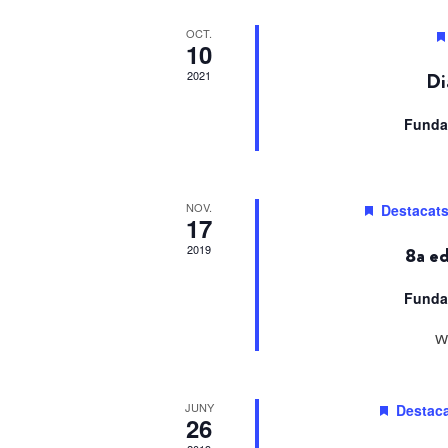
Esdeveniments
OCT.
10
2021
Di
Funda
NOV.
Destacat
17
2019
8a ed
Funda
w
JUNY
Destac
26