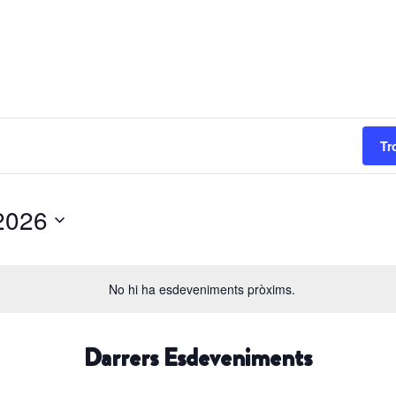
alut Mental Mataró i Mares
Tr
ost del 2026
Selecciona
una
No hi ha esdeveniments pròxims.
data.
Darrers Esdeveniments