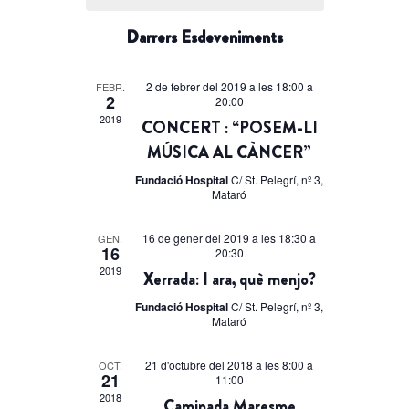
de
Esdeveniment
data.
cerca
Esdeveniments
Darrers Esdeveniments
d'Esdeveniments
2 de febrer del 2019 a les 18:00
a
FEBR.
2
20:00
2019
CONCERT : “POSEM-LI
MÚSICA AL CÀNCER”
Fundació Hospital
C/ St. Pelegrí, nº 3,
Mataró
16 de gener del 2019 a les 18:30
a
GEN.
16
20:30
2019
Xerrada: I ara, què menjo?
Fundació Hospital
C/ St. Pelegrí, nº 3,
Mataró
21 d'octubre del 2018 a les 8:00
a
OCT.
21
11:00
2018
Caminada Maresme