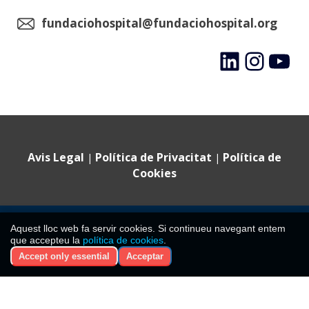
fundaciohospital@fundaciohospital.org
LinkedIn
Instagram
YouTube
Avis Legal
Política de Privacitat
Política de
|
|
Cookies
©
2024 Fundació Hospital Sant Jaume i Santa Magdalena ·
Aquest lloc web fa servir cookies. Si continueu navegant entem
Tots els drets reservats
que accepteu la
política de cookies
.
CIF: G08477788. Inscrita al Registre de Fundacions de la
Accept only essential
Acceptar
Generalitat de Catalunya amb el núm. 397.