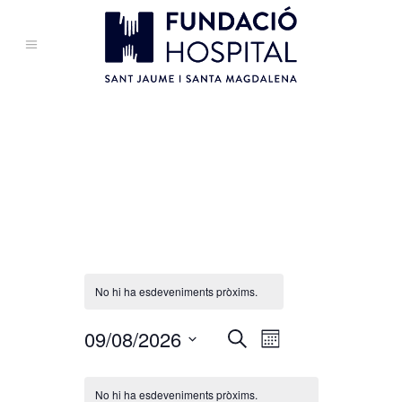
Associació contra el
càncer, Maresme
Oncològic
No hi ha esdeveniments pròxims.
Navegació
09/08/2026
Navegació
Cerca
Mes
de
visual
Selecciona
Calendari
visualitzacions
i
una
No hi ha esdeveniments pròxims.