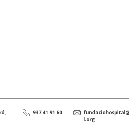
ró,
937 41 91 60
fundaciohospital
l.org