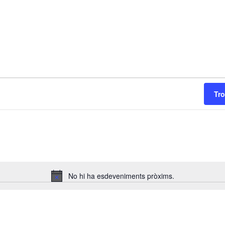
Aula Tallers
Tr
Selecciona
una
No hi ha esdeveniments pròxims.
data.
Avís