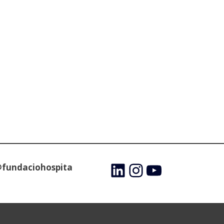
@fundaciohospita
LinkedIn
Instagram
YouTube