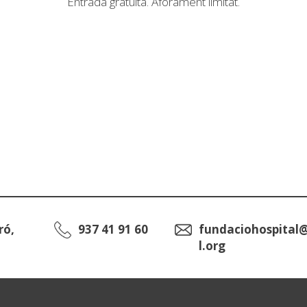
Entrada gratuïta. Aforament limitat.
ró,
937 41 91 60
fundaciohospital
l.org