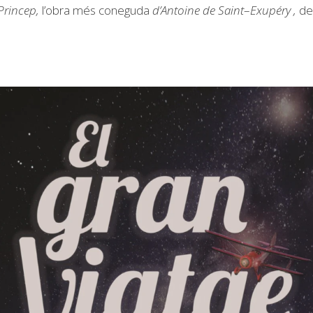
 Princep,
l’obra més coneguda
d’Antoine de Saint
–
Exupéry
,
ded