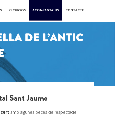
S
RECURSOS
ACOMPANYA’NS
CONTACTE
LLA DE L’ANTIC
E
ital Sant Jaume
cert
amb algunes peces de l’espectacle