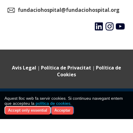
fundaciohospital@fundaciohospital.org
LinkedIn
Instagram
YouTube
Avis Legal
Política de Privacitat
Política de
|
|
Cookies
©
2024 Fundació Hospital Sant Jaume i Santa Magdalena ·
Comparteix aquest post
Aquest lloc web fa servir cookies. Si continueu navegant entem
Tots els drets reservats
que accepteu la
política de cookies
.
CIF: G08477788. Inscrita al Registre de Fundacions de la
Accept only essential
Acceptar
Generalitat de Catalunya amb el núm. 397.
Comparteix-ho
Post this