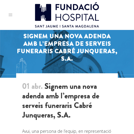
SIGNEM UNA NOVA ADENDA
AMB L’EMPRESA DE SERVEIS
FUNERARIS CABRÉ JUNQUERAS,
S.A.
01 abr.
Signem una nova
adenda amb l’empresa de
serveis funeraris Cabré
Junqueras, S.A.
Avui, una persona de l’equip, en representació