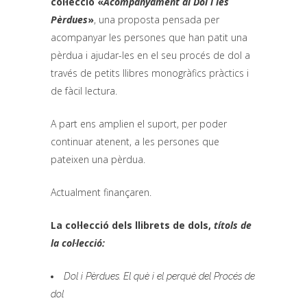
col·lecció «
Acompanyament al Dol i les
Pèrdues
»
, una proposta pensada per
acompanyar les persones que han patit una
pèrdua i ajudar-les en el seu procés de dol a
través de petits llibres monogràfics pràctics i
de fàcil lectura.
A part ens amplien el suport, per poder
continuar atenent, a les persones que
pateixen una pèrdua.
Actualment finançaren.
La col·lecció dels llibrets de dols,
títols de
la col·lecció:
Dol i Pèrdues. El què i el perquè del Procés de
dol