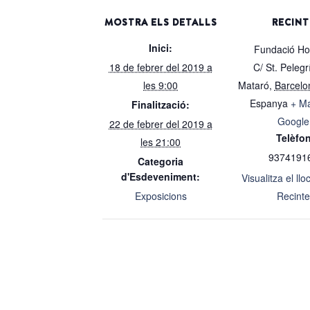
MOSTRA ELS DETALLS
RECINT
Inici:
Fundació Hos
18 de febrer del 2019 a
C/ St. Pelegrí
les 9:00
Mataró
,
Barcelo
Espanya
+ M
Finalització:
Google
22 de febrer del 2019 a
Telèfo
les 21:00
9374191
Categoria
d'Esdeveniment:
Visualitza el ll
Exposicions
Recinte