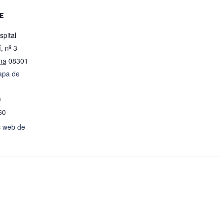
E
pital
, nº 3
na
08301
apa de
n
60
oc web de