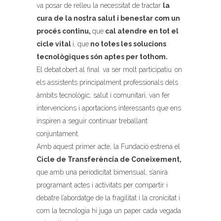
va posar de relleu la necessitat de tractar
la
cura de la nostra salut i benestar com un
procés continu,
que
cal atendre en tot el
cicle vital
i, que
n
o totes les solucions
tecnològiques són aptes per tothom.
El
debat
obert
al final
va ser
molt
participatiu
on
els
assistents principalment professionals dels
àmbits tecnològic, salut i comunitari, van fer
intervencions i aportacions interessants que ens
inspiren a seguir continuar treballant
conjuntament.
Amb aquest primer acte, la Fundació estrena el
Cicle de Transferència de Coneixement,
que amb una periodicitat bimensual, s’anirà
programant actes i activitats per compartir i
debatre l’abordatge de la fragilitat i la cronicitat i
com la tecnologia hi juga un paper cada vegada